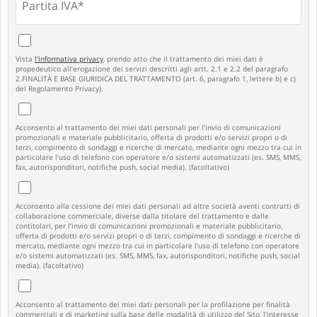
Vista
l'informativa privacy
, prendo atto che il trattamento dei miei dati è
propedeutico all’erogazione dei servizi descritti agli artt. 2.1 e 2.2 del paragrafo
2.FINALITÀ E BASE GIURIDICA DEL TRATTAMENTO (art. 6, paragrafo 1, lettere b) e c)
del Regolamento Privacy).
Acconsento al trattamento dei miei dati personali per l’invio di comunicazioni
promozionali e materiale pubblicitario, offerta di prodotti e/o servizi propri o di
terzi, compimento di sondaggi e ricerche di mercato, mediante ogni mezzo tra cui in
particolare l’uso di telefono con operatore e/o sistemi automatizzati (es. SMS, MMS,
fax, autorisponditori, notifiche push, social media). (facoltativo)
Acconsento alla cessione dei miei dati personali ad altre società aventi contratti di
collaborazione commerciale, diverse dalla titolare del trattamento e dalle
contitolari, per l’invio di comunicazioni promozionali e materiale pubblicitario,
offerta di prodotti e/o servizi propri o di terzi, compimento di sondaggi e ricerche di
mercato, mediante ogni mezzo tra cui in particolare l’uso di telefono con operatore
e/o sistemi automatizzati (es. SMS, MMS, fax, autorisponditori, notifiche push, social
media). (facoltativo)
Acconsento al trattamento dei miei dati personali per la profilazione per finalità
commerciali e di marketing sulla base delle modalità di utilizzo del Sito, l’interesse