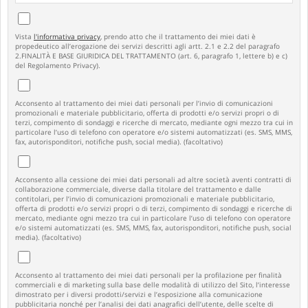
Vista
l'informativa privacy
, prendo atto che il trattamento dei miei dati è
propedeutico all’erogazione dei servizi descritti agli artt. 2.1 e 2.2 del paragrafo
2.FINALITÀ E BASE GIURIDICA DEL TRATTAMENTO (art. 6, paragrafo 1, lettere b) e c)
del Regolamento Privacy).
Acconsento al trattamento dei miei dati personali per l’invio di comunicazioni
promozionali e materiale pubblicitario, offerta di prodotti e/o servizi propri o di
terzi, compimento di sondaggi e ricerche di mercato, mediante ogni mezzo tra cui in
particolare l’uso di telefono con operatore e/o sistemi automatizzati (es. SMS, MMS,
fax, autorisponditori, notifiche push, social media). (facoltativo)
Acconsento alla cessione dei miei dati personali ad altre società aventi contratti di
collaborazione commerciale, diverse dalla titolare del trattamento e dalle
contitolari, per l’invio di comunicazioni promozionali e materiale pubblicitario,
offerta di prodotti e/o servizi propri o di terzi, compimento di sondaggi e ricerche di
mercato, mediante ogni mezzo tra cui in particolare l’uso di telefono con operatore
e/o sistemi automatizzati (es. SMS, MMS, fax, autorisponditori, notifiche push, social
media). (facoltativo)
Acconsento al trattamento dei miei dati personali per la profilazione per finalità
commerciali e di marketing sulla base delle modalità di utilizzo del Sito, l’interesse
dimostrato per i diversi prodotti/servizi e l’esposizione alla comunicazione
pubblicitaria nonché per l’analisi dei dati anagrafici dell’utente, delle scelte di